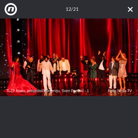
12/21
TLZP finale, pobjednički intervju, Sven Pocrnić - 1
Foto: Nova TV