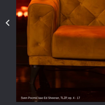
TV
Sven Pocrnić kao Ed Sheeran, TLZP, ep. 4 - 17