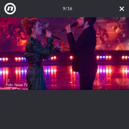
9/16
Nora Ćurković i Dora Trogrlić kao Matija Cvek i Eni Jurišić, ep. 13, TLZP -
17
Foto: Nova TV