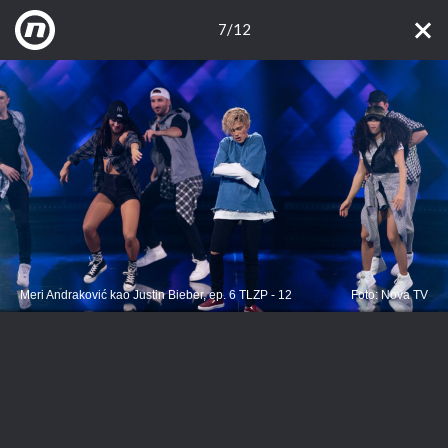
7/12
Meri Andraković kao Justin Bieber, ep. 6 TLZP - 12
Foto: Nova TV