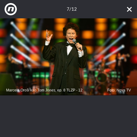
7/12
Marcela Oroši kao Tom Jones, ep. 8 TLZP - 12
Foto: Nova TV