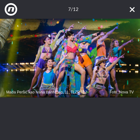
7/12
Mada Peršić kao Ivana Banfić, ep. 11, TLZP - 12
Foto: Nova TV