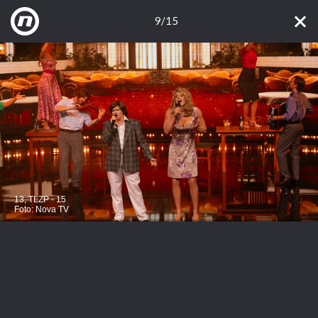
9/15
Laura Sučec i David Balint kao Toma Zdravković i Silvana Armenulić, ep.
13, TLZP - 15
Foto: Nova TV