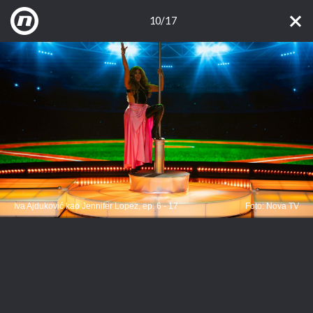
10/17
Iva Ajduković kao Jennifer Lopez, ep. 6 - 17
Foto: Nova TV