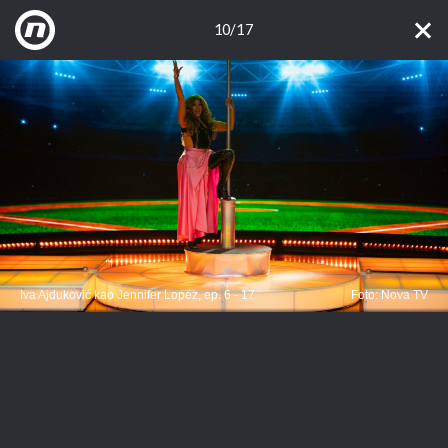
10/17
Iva Ajduković kao Jennifer Lopez, ep. 6 - 17
Foto: Nova TV