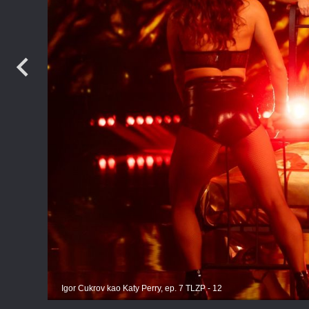
TV
Igor Cukrov kao Katy Perry, ep. 7 TLZP - 12