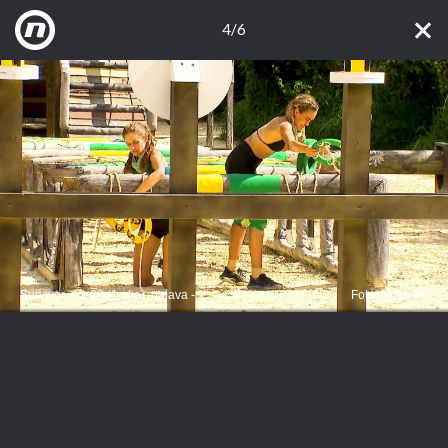
4/6
Survivor, ep. 28 (1. dio), najava - 1
Foto: Nova TV