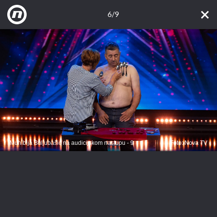
6/9
Muhibija Buljubašić na audicijskom nastupu - 9
Foto: Nova TV