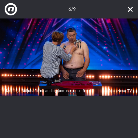
6/9
Muhibija Buljubašić na audicijskom nastupu - 9
Foto: Nova TV