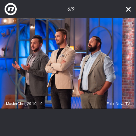
6/9
MasterChef, 29.10. - 9
Foto: Nova TV