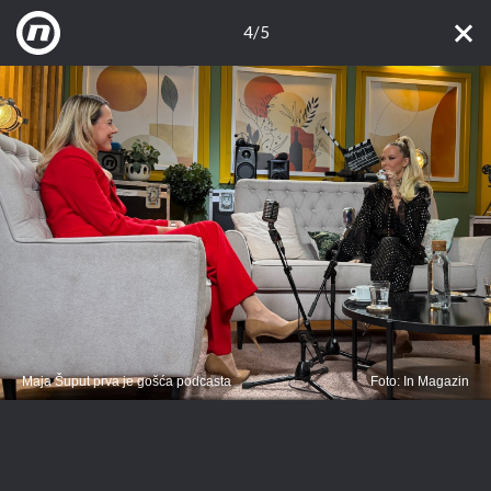
4/5
Maja Šuput prva je gošća podcasta
Foto: In Magazin