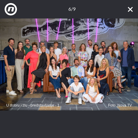
6/9
U dobru i zlu - predstavljanje - 1
Foto: Nova TV