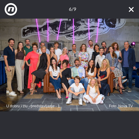
6/9
U dobru i zlu - predstavljanje - 1
Foto: Nova TV