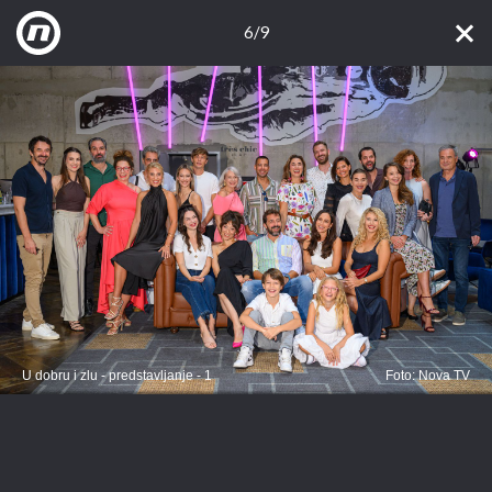
6/9
U dobru i zlu - predstavljanje - 1
Foto: Nova TV