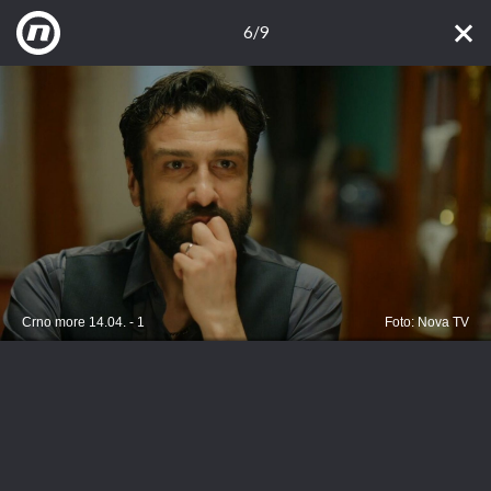
6/9
Crno more 14.04. - 1
Foto: Nova TV