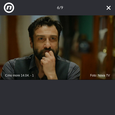
6/9
Crno more 14.04. - 1
Foto: Nova TV