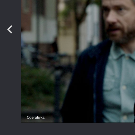
Operativka
PR