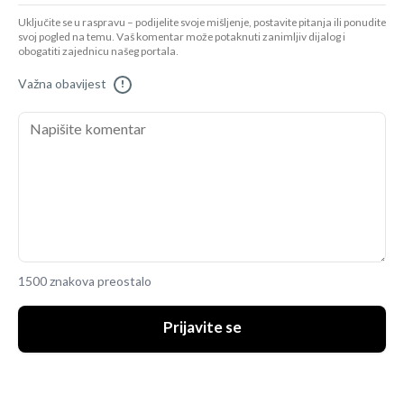
Uključite se u raspravu – podijelite svoje mišljenje, postavite pitanja ili ponudite
svoj pogled na temu. Vaš komentar može potaknuti zanimljiv dijalog i
obogatiti zajednicu našeg portala.
Važna obavijest
!
1500 znakova preostalo
Prijavite se