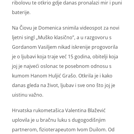
ribolovu te otkrio gdje danas pronalazi mir i puni
baterije.
Na Čiovu je Domenica snimila videospot za novi
ljetni singl „Muško klasično”, a u razgovoru s
Gordanom Vasiljem nikad iskrenije progovorila
je o ljubavi koja traje već 15 godina, obitelji koja
joj je najveći oslonac te posebnom odnosu s
kumom Hanom Huljić Grašo. Otkrila je i kako
danas gleda na život, ljubav i sve ono što joj je
uistinu važno.
Hrvatska rukometašica Valentina Blažević
uplovila je u bračnu luku s dugogodišnjim
partnerom, fizioterapeutom Ivom Duilom. Od