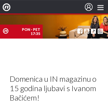
Nova TV
PON - PET
17:35
nova
TV
Domenica u IN magazinu o
15 godina ljubavi s Ivanom
Bačićem!