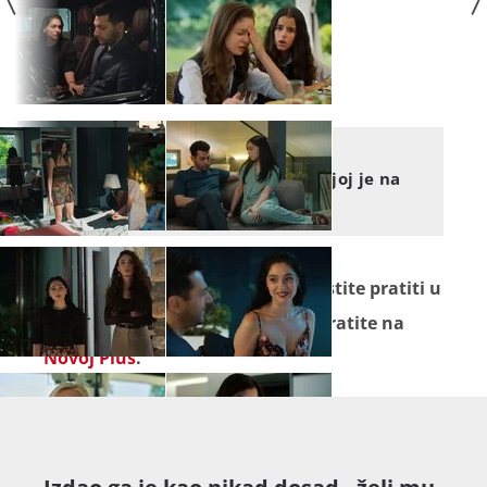
TAJNE PROŠLOSTI
Tajne prošlosti: Zaprijetio joj je na
najgori mogući način
Seriju
"Tajne prošlosti"
ne propustite pratiti u
ponedjeljak na Novoj TV! Seriju pratite na
Novoj Plus
.