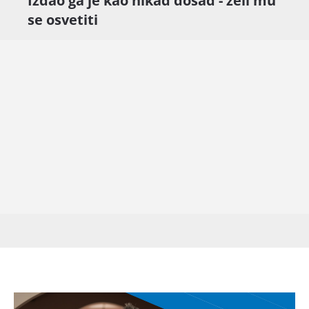
Izdao ga je kao nikad dosad - želi mu
se osvetiti