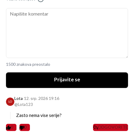
1500 znakova preostalo
Prijavite se
Lota
12. srp. 2026 19:16
LO
@Lota123
Zasto nema vise serije?
0
0
ODGOVORITE