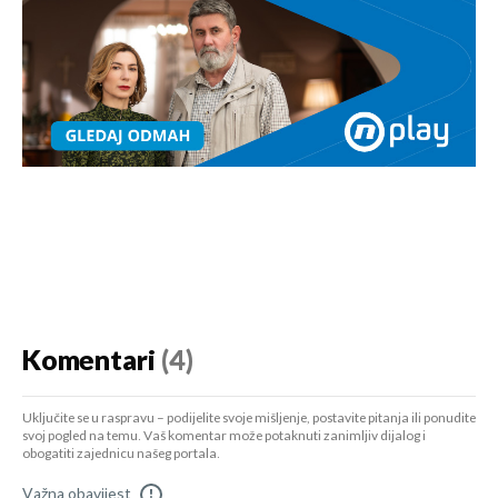
Komentari
(4)
Uključite se u raspravu – podijelite svoje mišljenje, postavite pitanja ili ponudite
svoj pogled na temu. Vaš komentar može potaknuti zanimljiv dijalog i
obogatiti zajednicu našeg portala.
Važna obavijest
!