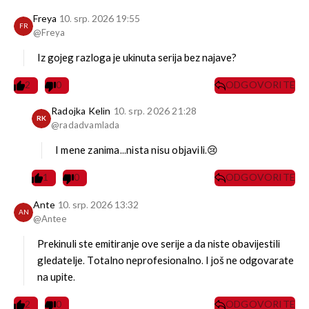
Freya
10. srp. 2026 19:55
FR
@Freya
Iz gojeg razloga je ukinuta serija bez najave?
2
0
ODGOVORITE
Radojka Kelin
10. srp. 2026 21:28
RK
@radadvamlada
I mene zanima...nista nisu objavili.😢
1
0
ODGOVORITE
Ante
10. srp. 2026 13:32
AN
@Antee
Prekinuli ste emitiranje ove serije a da niste obavijestili
gledatelje. Totalno neprofesionalno. I još ne odgovarate
na upite.
2
0
ODGOVORITE