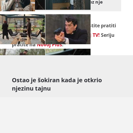
- možda zauvijek ostane bez nje
Seriju "
Tajne prošlosti
" ne propustite pratiti
od ponedjeljka do petka na
Novoj TV!
Seriju
pratite na
Novoj Plus
.
Ostao je šokiran kada je otkrio
njezinu tajnu