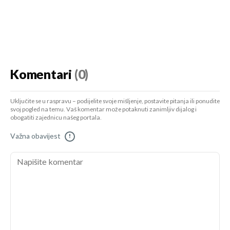
Komentari
(0)
Uključite se u raspravu – podijelite svoje mišljenje, postavite pitanja ili ponudite
svoj pogled na temu. Vaš komentar može potaknuti zanimljiv dijalog i
obogatiti zajednicu našeg portala.
Važna obavijest
!