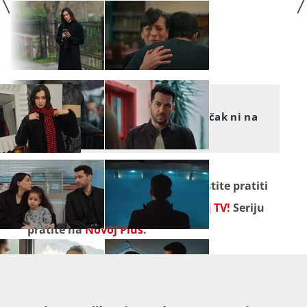
TAJNE PROŠLOSTI
Ne prestaje je provocirati čak ni na
njezin najtužniji dan
Seriju "
Tajne prošlosti
" ne propustite pratiti
od ponedjeljka do petka na
Novoj TV!
Seriju
pratite na
Novoj Plus.