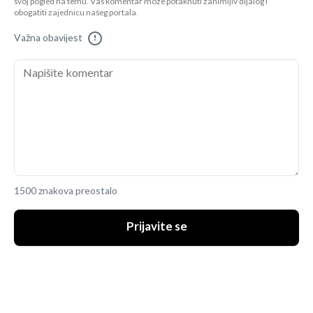
svoj pogled na temu. Vaš komentar može potaknuti zanimljiv dijalog i
obogatiti zajednicu našeg portala.
Važna obavijest
!
1500 znakova preostalo
Prijavite se