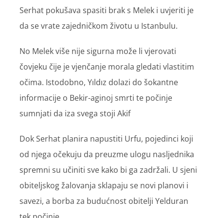
Serhat pokušava spasiti brak s Melek i uvjeriti je
da se vrate zajedničkom životu u Istanbulu.
No Melek više nije sigurna može li vjerovati
čovjeku čije je vjenčanje morala gledati vlastitim
očima. Istodobno, Yıldız dolazi do šokantne
informacije o Bekir-aginoj smrti te počinje
sumnjati da iza svega stoji Akif
Dok Serhat planira napustiti Urfu, pojedinci koji
od njega očekuju da preuzme ulogu nasljednika
spremni su učiniti sve kako bi ga zadržali. U sjeni
obiteljskog žalovanja sklapaju se novi planovi i
savezi, a borba za budućnost obitelji Yelduran
tek počinje.