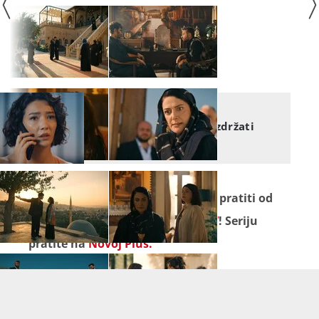
NASLJEDNIK
Nasljednik: Ne može više izdržati
bez njega
Seriju "
Nasljednik
" ne propustite pratiti od
ponedjeljka do petka na
Novoj TV
! Seriju
pratite na
Novoj Plus.