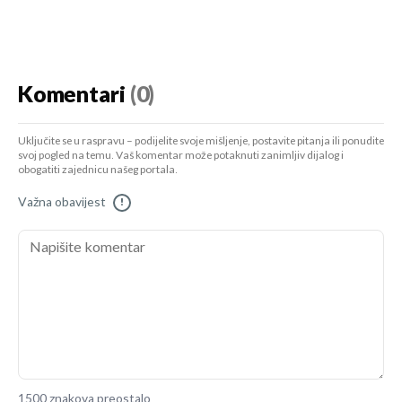
Komentari
(0)
Uključite se u raspravu – podijelite svoje mišljenje, postavite pitanja ili ponudite
svoj pogled na temu. Vaš komentar može potaknuti zanimljiv dijalog i
obogatiti zajednicu našeg portala.
Važna obavijest
!
1500 znakova preostalo