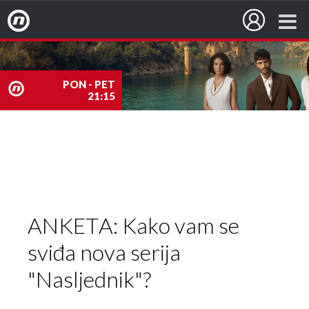
Nova TV
PON - PET
21:15
nova
TV
ANKETA: Kako vam se
sviđa nova serija
"Nasljednik"?