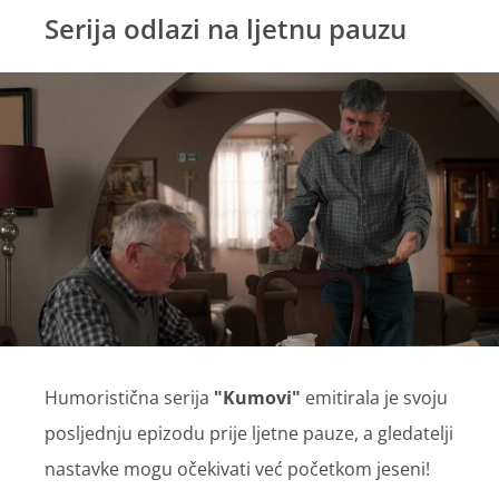
Serija odlazi na ljetnu pauzu
Humoristična serija
"Kumovi"
emitirala je svoju
posljednju epizodu prije ljetne pauze, a gledatelji
nastavke mogu očekivati već početkom jeseni!