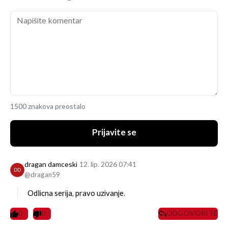
1500 znakova preostalo
Prijavite se
dragan damceski
12. lip. 2026 07:41
DD
@dragan59
Odlicna serija, pravo uzivanje.
0
0
ODGOVORITE