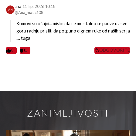
ana
11. lip. 2026 10:18
AN
@Ana_matic108
Kumovi su očajni... mislim da ce me stalno te pauze uz sve
goru radnju prisliti da potpuno dignem ruke od naših serija
.... tuga
0
1
ODGOVORITE
ZANIMLJIVOSTI