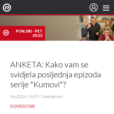
Nova TV
PON, SRI - PET
20:25
nova
TV
ANKETA: Kako vam se
svidjela posljednja epizoda
serije "Kumovi"?
9.6.2026 / 11:07 / Zanimljivosti
KOMENTARI