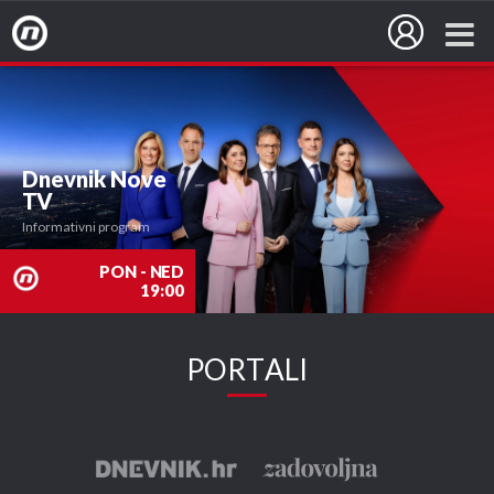
Nova TV
Dnevnik Nove
TV
Informativni program
PON - NED
19:00
PORTALI
nova
TV